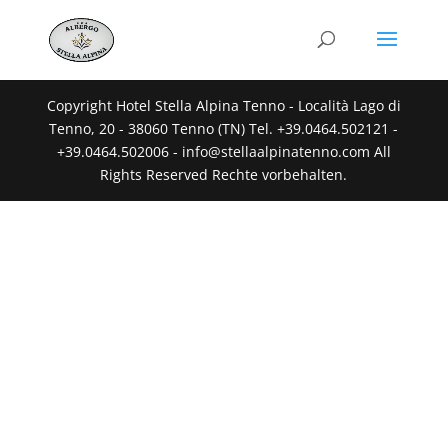
Copyright Hotel Stella Alpina Tenno - Località Lago di
Tenno, 20 - 38060 Tenno (TN) Tel. +39.0464.502121 -
+39.0464.502006 - info@stellaalpinatenno.com All
Rights Reserved Rechte vorbehalten.